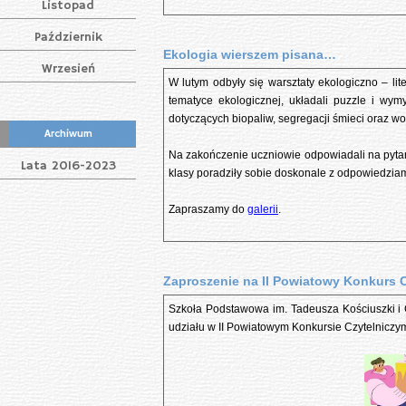
Listopad
Październik
Ekologia wierszem pisana…
Wrzesień
W lutym odbyły się warsztaty ekologiczno – lite
tematyce ekologicznej, układali puzzle i wym
dotyczących biopaliw, segregacji śmieci oraz w
Archiwum
Na zakończenie uczniowie odpowiadali na pytan
Lata 2016-2023
klasy poradziły sobie doskonale z odpowiedziam
Zapraszamy do
galerii
.
Zaproszenie na II Powiatowy Konkurs C
Szkoła Podstawowa im. Tadeusza Kościuszki i G
udziału w II Powiatowym Konkursie Czytelniczy