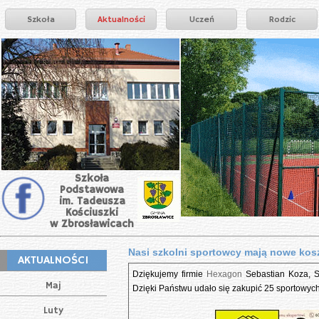
Szkoła
Aktualności
Uczeń
Rodzic
Szkoła
Podstawowa
im. Tadeusza
Kościuszki
w Zbrosławicach
Nasi szkolni sportowcy mają nowe kosz
AKTUALNOŚCI
Dziękujemy firmie
Hexagon
Sebastian Koza, S
Maj
Dzięki Państwu udało się zakupić 25 sportowyc
Luty