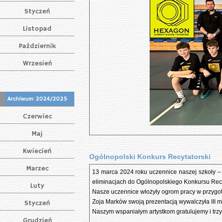
Styczeń
Listopad
Październik
Wrzesień
Archiwum 2024/2025
Czerwiec
Maj
Kwiecień
Ogólnopolski Konkurs Recytatorski
Marzec
13 marca 2024 roku uczennice naszej szkoły –
eliminacjach do Ogólnopolskiego Konkursu Recy
Luty
Nasze uczennice włożyły ogrom pracy w przygo
Zoja Marków swoją prezentacją wywalczyła III m
Styczeń
Naszym wspaniałym artystkom gratulujemy i trzy
Grudzień