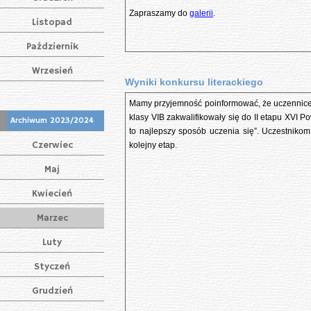
Zapraszamy do
galerii
.
Listopad
Październik
Wrzesień
Wyniki konkursu literackiego
Mamy przyjemność poinformować, że uczennice 
klasy VIB zakwalifikowały się do II etapu XVI 
Archiwum 2023/2024
to najlepszy sposób uczenia się”. Uczestnikom
Czerwiec
kolejny etap.
Maj
Kwiecień
Marzec
Luty
Styczeń
Grudzień