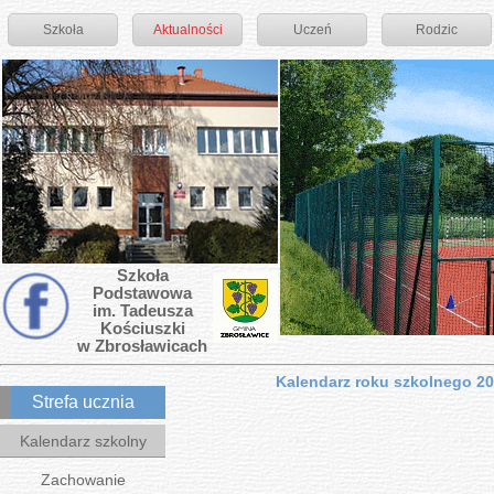
Szkoła
Aktualności
Uczeń
Rodzic
Szkoła
Podstawowa
im. Tadeusza
Kościuszki
w Zbrosławicach
Kalendarz roku szkolnego 2
Strefa ucznia
Kalendarz szkolny
Zachowanie