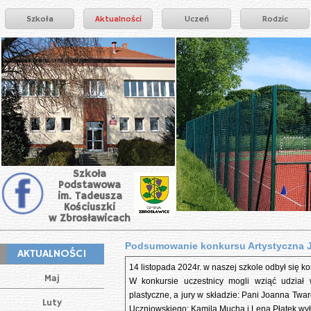
Szkoła
Aktualności
Uczeń
Rodzic
Szkoła
Podstawowa
im. Tadeusza
Kościuszki
w Zbrosławicach
Podsumowanie konkursu Artystyczna 
AKTUALNOŚCI
14 listopada 2024r. w naszej szkole odbył się ko
Maj
W konkursie uczestnicy mogli wziąć udział 
plastyczne, a jury w składzie: Pani Joanna Tw
Luty
Uczniowskiego: Kamila Mucha i Lena Płatek wyło