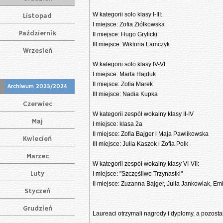
W kategorii solo klasy I-III:
Listopad
I miejsce: Zofia Ziółkowska
Październik
II miejsce: Hugo Grylicki
III miejsce: Wiktoria Lamczyk
Wrzesień
W kategorii solo klasy IV-VI:
I miejsce: Marta Hajduk
II miejsce: Zofia Marek
Archiwum 2023/2024
III miejsce: Nadia Kupka
Czerwiec
W kategorii zespół wokalny klasy II-IV
Maj
I miejsce: klasa 2a
II miejsce: Zofia Bajger i Maja Pawlikowska
Kwiecień
III miejsce: Julia Kaszok i Zofia Polk
Marzec
W kategorii zespół wokalny klasy VI-VII:
Luty
I miejsce: "Szczęśliwe Trzynastki"
II miejsce: Zuzanna Bajger, Julia Jankowiak, Em
Styczeń
Grudzień
Laureaci otrzymali nagrody i dyplomy, a pozos