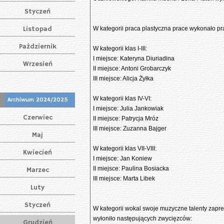
Styczeń
Listopad
W kategorii praca plastyczna prace wykonało praw
Październik
W kategorii klas I-III:
I miejsce: Kateryna Diuriadina
Wrzesień
II miejsce: Antoni Grobarczyk
III miejsce: Alicja Żyłka
W kategorii klas IV-VI:
Archiwum 2024/2025
I miejsce: Julia Jankowiak
Czerwiec
II miejsce: Patrycja Mróz
III miejsce: Zuzanna Bajger
Maj
W kategorii klas VII-VIII:
Kwiecień
I miejsce: Jan Koniew
II miejsce: Paulina Bosiacka
Marzec
III miejsce: Marta Libek
Luty
Styczeń
W kategorii wokal swoje muzyczne talenty zapreze
wyłoniło następujących zwycięzców:
Grudzień