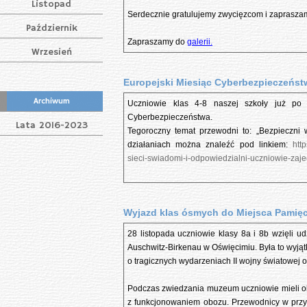
Listopad
Serdecznie gratulujemy zwycięzcom i zapraszamy
Październik
Zapraszamy do
galerii.
Wrzesień
Europejski Miesiąc Cyberbezpieczeńst
Archiwum
Uczniowie klas 4-8 naszej szkoły już po 
Cyberbezpieczeństwa.
Lata 2016-2023
Tegoroczny temat przewodni to: „Bezpieczni w
działaniach można znaleźć pod linkiem:
htt
sieci-swiadomi-i-odpowiedzialni-uczniowie-zaje
Wyjazd klas ósmych do Miejsca Pamięc
28 listopada uczniowie klasy 8a i 8b wzięli 
Auschwitz-Birkenau w Oświęcimiu. Była to wyjątk
o tragicznych wydarzeniach II wojny światowej o
Podczas zwiedzania muzeum uczniowie mieli o
z funkcjonowaniem obozu. Przewodnicy w przy