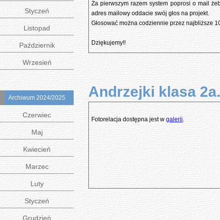
Za pierwszym razem system poprosi o mail żeb
Styczeń
adres mailowy oddacie swój głos na projekt.
Głosować można codziennie przez najbliższe 10 
Listopad
Dziękujemy!!
Październik
Wrzesień
Andrzejki klasa 2a
Archiwum 2024/2025
Czerwiec
Fotorelacja dostępna jest w
galerii
.
Maj
Kwiecień
Marzec
Luty
Styczeń
Grudzień