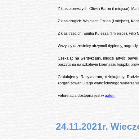
Z klas pierwszych: Oliwia Baron (I miejsce), Mart
Z klas drugich: Wojciech Czuba (I miejsce), Konr
Z klas trzecich: Emilia Kulesza (I miejsce), Filip
Wszyscy uczestnicy otrzymali dyplomy, nagrody 
Czekając na werdykt jury, młodzi artyści bawi
poczytania na szkolnym kiermaszu książki, prowa
Gratulujemy Recytatorom, dziękujemy Rodzi
zorganizowaniu tego wartościowego wydarzeni
Fotorelacja dostępna jest w
galerii
.
24.11.2021r. Wiecz