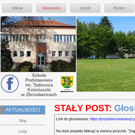
Szkoła
Aktualności
Uczeń
Rodzic
Szkoła
Podstawowa
im. Tadeusza
Kościuszki
w Zbrosławicach
STAŁY POST:
Głosu
AKTUALNOŚCI
Link do głosowania:
https://projektanciedukacji
Maj
Luty
Na dole projektu kliknąć w zielony przycisk: "Zag