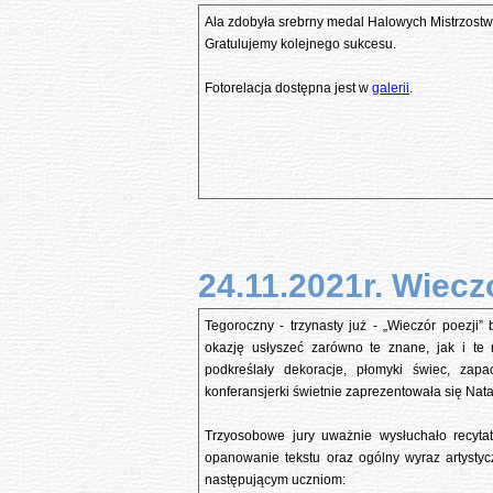
Ala zdobyła srebrny medal Halowych Mistrzostw
Gratulujemy kolejnego sukcesu.
Fotorelacja dostępna jest w
galerii
.
24.11.2021r. Wieczó
Tegoroczny - trzynasty już - „Wieczór poezji
okazję usłyszeć zarówno te znane, jak i te 
podkreślały dekoracje, płomyki świec, zapa
konferansjerki świetnie zaprezentowała się Nata
Trzyosobowe jury uważnie wysłuchało recytato
opanowanie tekstu oraz ogólny wyraz artystyc
następującym uczniom: