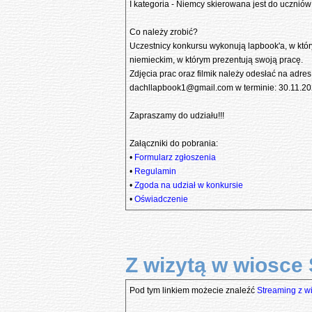
I kategoria - Niemcy skierowana jest do ucznió
Co należy zrobić?
Uczestnicy konkursu wykonują lapbook'a, w któr
niemieckim, w którym prezentują swoją pracę.
Zdjęcia prac oraz filmik należy odesłać na adres
dachllapbook1@gmail.com w terminie: 30.11.2
Zapraszamy do udziału!!!
Załączniki do pobrania:
•
Formularz zgłoszenia
•
Regulamin
•
Zgoda na udział w konkursie
•
Oświadczenie
Z wizytą w wiosce 
Pod tym linkiem możecie znaleźć
Streaming z w