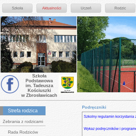
Szkoła
Aktualności
Uczeń
Rodzic
Szkoła
Podstawowa
im. Tadeusza
Kościuszki
w Zbrosławicach
Podręczniki
Strefa rodzica
Szkolny regulamin korzystania
Zebrania z rodzicami
Wykaz podręczników i program
Rada Rodziców